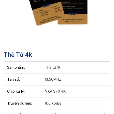
Thẻ Từ 4k
Sản phẩm:
Thẻ từ 1K
Tần số:
13.56MHz
Chip xử lý:
NXP S70 4K
Truyền dữ liệu:
106 kbit/s