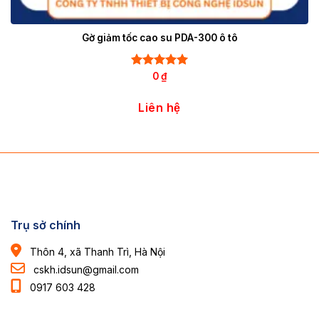
Gờ giảm tốc cao su PDA-300 ô tô
Rated
0
₫
5.00
out of 5
Liên hệ
Trụ sở chính
Thôn 4, xã Thanh Trì, Hà Nội
cskh.idsun@gmail.com
0917 603 428