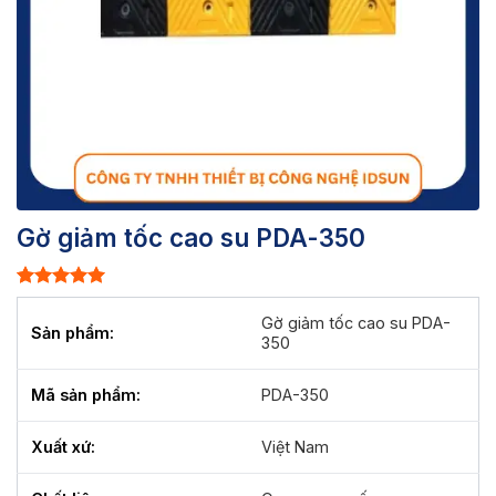
Gờ giảm tốc cao su PDA-350
Rated
1
5.00
out of 5
Gờ giảm tốc cao su PDA-
Sản phẩm:
based on
350
customer
rating
Mã sản phẩm:
PDA-350
Xuất xứ:
Việt Nam