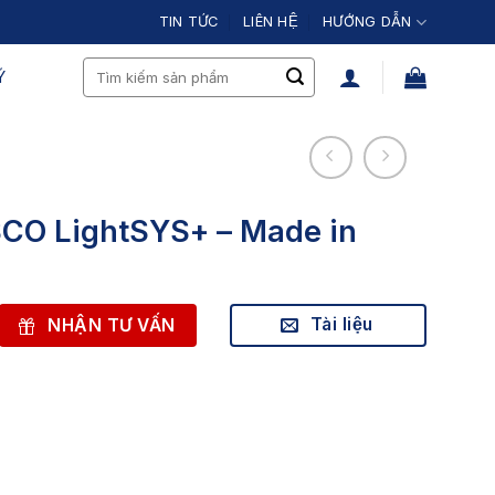
TIN TỨC
LIÊN HỆ
HƯỚNG DẪN
Search
́
for:
SCO LightSYS+ – Made in
Tài liệu
NHẬN TƯ VẤN