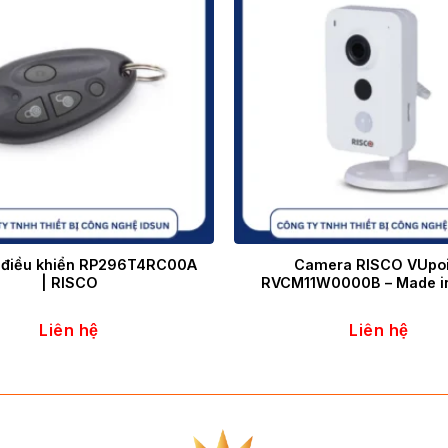
 điều khiển RP296T4RC00A
Camera RISCO VUpoi
| RISCO
RVCM11W0000B – Made in
Liên hệ
Liên hệ