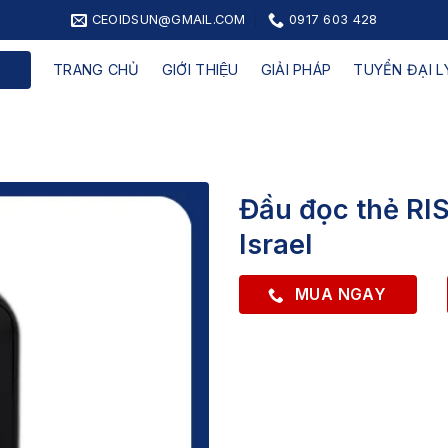
CEOIDSUN@GMAIL.COM
0917 603 428
TRANG CHỦ
GIỚI THIỆU
GIẢI PHÁP
TUYỂN ĐẠI LY
Đầu đọc thẻ RI
Israel
MUA NGAY