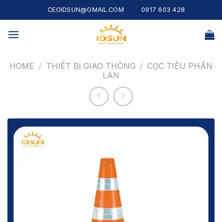
Skip
CEOIDSUN@GMAIL.COM
0917 603 428
to
content
HOME
/
THIẾT BỊ GIAO THÔNG
/
CỌC TIÊU PHÂN
LÀN