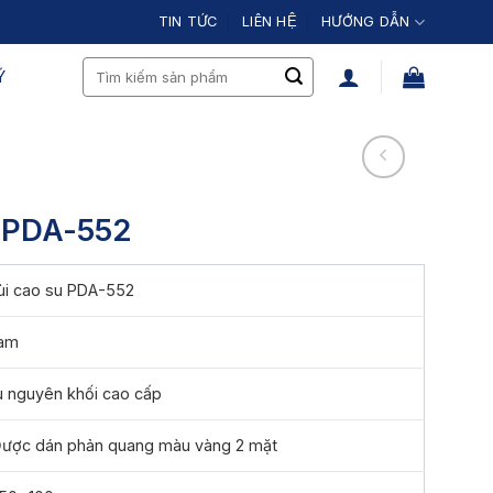
TIN TỨC
LIÊN HỆ
HƯỚNG DẪN
Search
́
for:
u PDA-552
ùi cao su PDA-552
Nam
u nguyên khối cao cấp
Được dán phản quang màu vàng 2 mặt