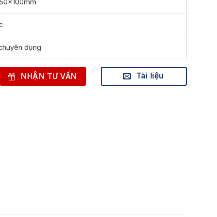
150x100mm
c
 chuyên dụng
Tài liệu
NHẬN TƯ VẤN