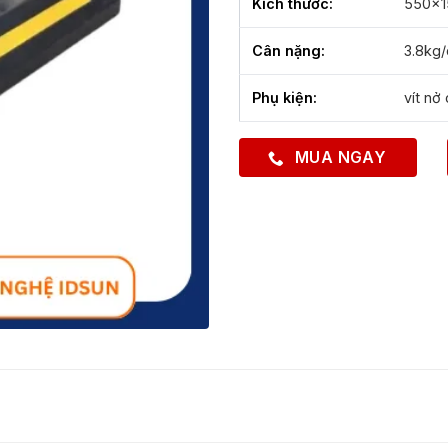
Kích thước:
550x
Cân nặng:
3.8kg/
Phụ kiện:
vít nở
MUA NGAY