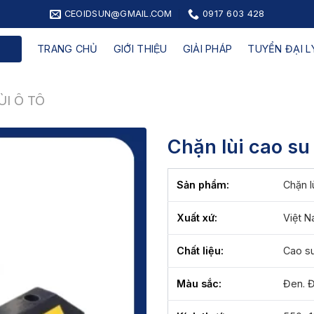
CEOIDSUN@GMAIL.COM
0917 603 428
TRANG CHỦ
GIỚI THIỆU
GIẢI PHÁP
TUYỂN ĐẠI LY
ÙI Ô TÔ
Chặn lùi cao s
Sản phẩm:
Chặn l
Xuất xứ:
Việt 
Chất liệu:
Cao s
Màu sắc:
Đen. 