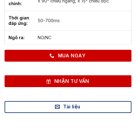
± 90° chiều ngang, ± 15° chiều dọc.
chỉnh:
Thời gian
50-700ms
đáp ứng:
Ngõ ra:
NO/NC
MUA NGAY
NHẬN TƯ VẤN
Tài liệu