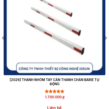
[2026] THANH NHÔM TAY CẦN THANH CHẮN BARIE TỰ
ĐỘNG
Rated
1.700.000
5.00
₫
out of 5
Liên hệ