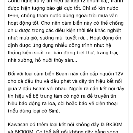
Công nghệ xử lý tín hiệu tia kép (2 chùm tia), tránh
được hiện tượng báo giả cực tốt. Chỉ số kín nước
IP66, chống thấm nước dùng ngoài trời mưa vẫn
hoạt động tốt. Cho nên cảm biến này có thể chống
chịu được trong các điều kiện thời tiết khắc nghiệt
như: mưa gió, sương mù, tuyết rơi… Hoạt động ổn
định được ứng dụng nhiều công trình như: hệ
thống kiểm soát xe, báo động biệt thự, trang trại,
nhà xưởng, hồ nuôi thủy sản…
Đối với loại cảm biến Beam này cần cấp nguồn 12V
cho cả đầu thu và đầu phát và dây tín hiệu kết nối
giữa 2 đầu Beam với nhau. Ngoài ra cần kết nối dây
tín hiệu về bộ trung tâm có ngõ ra để truyền tín
hiệu báo động ra loa, còi hoặc báo về điện thoại
(nếu dùng loại có Sim).
Kawasan có thêm loại kết nối không dây là BK30M
và BK100M. Có thể kết nối không dây bằng sóng