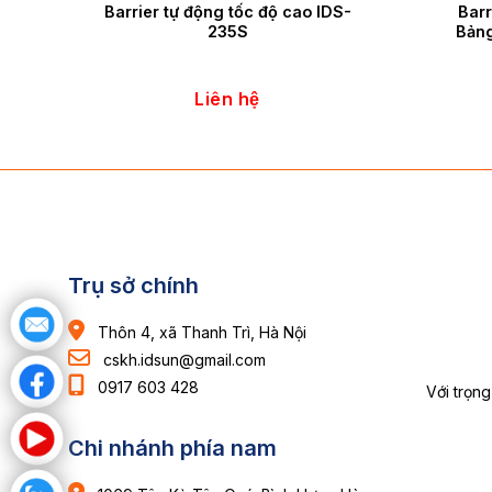
Barrier tự động tốc độ cao IDS-
Barr
235S
Bảng
Liên hệ
Trụ sở chính
Thôn 4, xã Thanh Trì, Hà Nội
cskh.idsun@gmail.com
0917 603 428
Với trọng
Chi nhánh phía nam