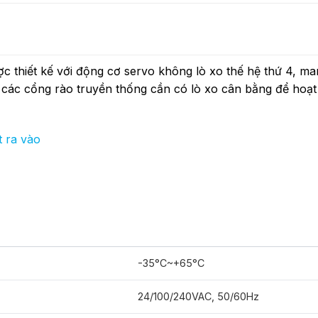
ợc thiết kế với động cơ servo không lò xo thế hệ thứ 4, m
ủa các cổng rào truyền thống cần có lò xo cân bằng để hoạt
t ra vào
-35°C~+65°C
24/100/240VAC, 50/60Hz