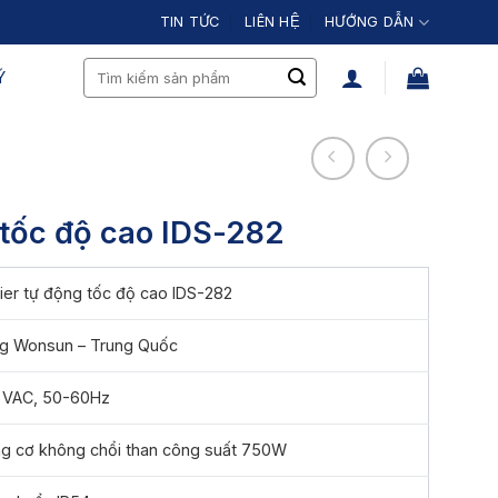
TIN TỨC
LIÊN HỆ
HƯỚNG DẪN
Search
́
for:
 tốc độ cao IDS-282
rier tự động tốc độ cao IDS-282
g Wonsun – Trung Quốc
 VAC, 50-60Hz
g cơ không chổi than công suất 750W