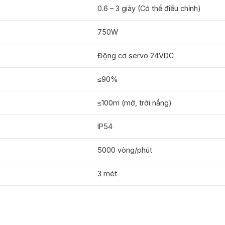
0.6 – 3 giây (Có thể điều chỉnh)
750W
Động cơ servo 24VDC
≤90%
≤100m (mở, trời nắng)
IP54
5000 vòng/phút
3 mét