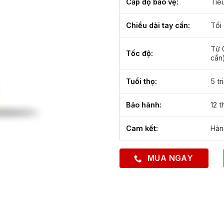
Cấp độ bảo vệ:
Tiê
Chiều dài tay cần:
Tối
Từ 0
Tốc độ:
cần)
Tuổi thọ:
5 tr
Bảo hành:
12 
Cam kết:
Hàn
MUA NGAY