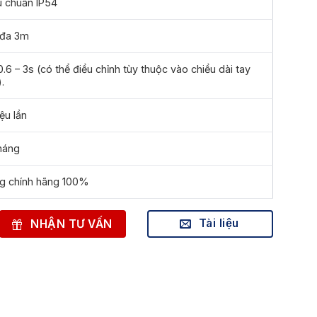
u chuẩn IP54
 đa 3m
.6 – 3s (có thể điều chỉnh tùy thuộc vào chiều dài tay
.
iệu lần
tháng
g chính hãng 100%
Tài liệu
NHẬN TƯ VẤN