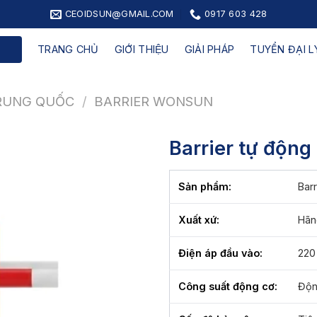
CEOIDSUN@GMAIL.COM
0917 603 428
TRANG CHỦ
GIỚI THIỆU
GIẢI PHÁP
TUYỂN ĐẠI LY
TRUNG QUỐC
/
BARRIER WONSUN
Barrier tự động
Sản phẩm:
Bar
Xuất xứ:
Hãn
Điện áp đầu vào:
220
Công suất động cơ:
Độn