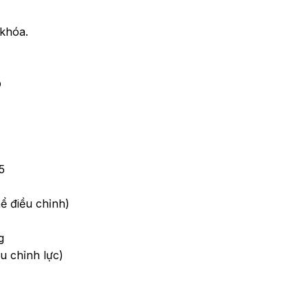
 khóa.
p
5
hể điều chỉnh)
g
u chỉnh lực)