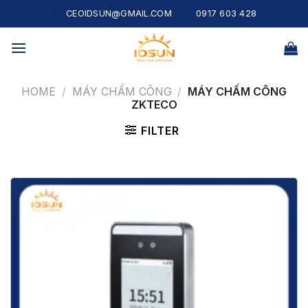
Skip
CEOIDSUN@GMAIL.COM
0917 603 428
to
content
HOME
/
MÁY CHẤM CÔNG
/
MÁY CHẤM CÔNG
ZKTECO
FILTER