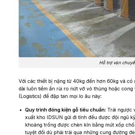
Hỗ trợ vận chuyê
Với các thiết bị nặng từ 40kg đến hơn 60kg và có 
dài luôn tiềm ẩn rủi ro nứt vỡ vỏ thùng hoặc co
(Logistics) để đập tan mọi lo âu này:
Quy trình đóng kiện gỗ tiêu chuẩn:
Trái ngược 
xuất kho IDSUN gửi đi tỉnh đều được đội ngũ kỹ
khoảng trống được chèn kín bằng mút xốp chố
tuyệt đối dù phải trải qua những cung đường đè