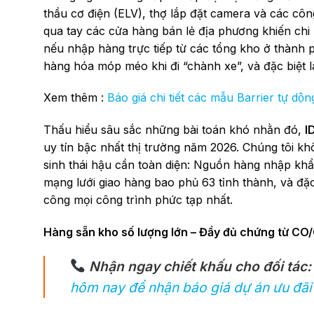
thầu cơ điện (ELV), thợ lắp đặt camera và các công
qua tay các cửa hàng bán lẻ địa phương khiến chi p
nếu nhập hàng trực tiếp từ các tổng kho ở thành 
hàng hóa móp méo khi đi “chành xe”, và đặc biệt 
Xem thêm :
Báo giá chi tiết các mẫu Barrier tự dộn
Thấu hiểu sâu sắc những bài toán khó nhằn đó,
I
uy tín bậc nhất thị trường năm 2026. Chúng tôi kh
sinh thái hậu cần toàn diện: Nguồn hàng nhập khẩu
mạng lưới giao hàng bao phủ 63 tỉnh thành, và đặc b
công mọi công trình phức tạp nhất.
Hàng sẵn kho số lượng lớn – Đầy đủ chứng từ CO/C
Nhận ngay chiết khấu cho đối tác:
hôm nay để nhận báo giá dự án ưu đãi 