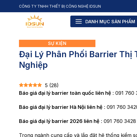
Skip
CÔNG TY TNHH THIẾT BỊ CÔNG NGHỆ IDSUN
to
content
DANH MỤC SẢN PHẨM
SỰ KIỆN
Đại Lý Phân Phối Barrier Thị
Nghiệp
5
(
28
)
Báo giá đại lý barrier toàn quốc liên hệ
: 091 760
Báo giá đại lý barrier Hà Nội liên hệ
: 091 760 342
Báo giá đại lý barrier 2026 liên hệ
: 091 760 3428
Trong ngành cung cấp và lắp đặt hệ thống kiểm soá