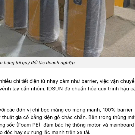
̉n hàng tới quý đối tác doanh nghiệp
nhiều chi tiết điện tử nhạy cảm như barrier, việc vận chuy
ng vênh tay cần nhôm. IDSUN đã chuẩn hóa quy trình hậu c
với các đơn vị chỉ bọc màng co mỏng manh, 100% barrier 
 thuật gia cố bằng kiện gỗ chắc chắn. Bên trong thùng má
ng sốc (Foam PE), đảm bảo hệ thống motor và mainboard
o dốc hay sự rung lắc mạnh trên xe tải.