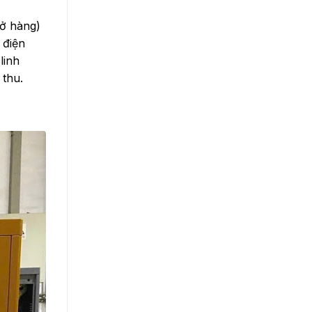
hở hàng)
 điện
linh
 thu.