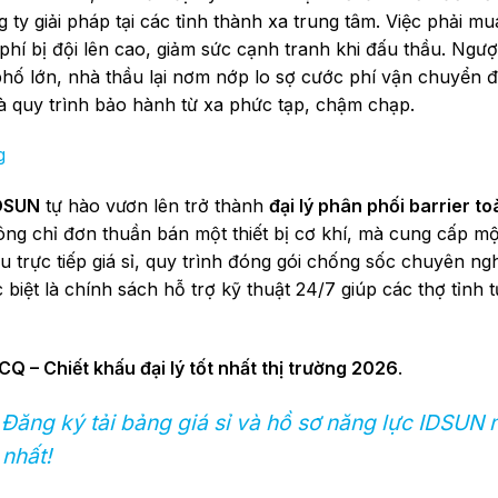
 ty giải pháp tại các tỉnh thành xa trung tâm. Việc phải m
hí bị đội lên cao, giảm sức cạnh tranh khi đấu thầu. Ngược
phố lớn, nhà thầu lại nơm nớp lo sợ cước phí vận chuyển đ
là quy trình bảo hành từ xa phức tạp, chậm chạp.
g
DSUN
tự hào vươn lên trở thành
đại lý phân phối barrier t
ông chỉ đơn thuần bán một thiết bị cơ khí, mà cung cấp mộ
 trực tiếp giá sỉ, quy trình đóng gói chống sốc chuyên ngh
iệt là chính sách hỗ trợ kỹ thuật 24/7 giúp các thợ tỉnh tự
Q – Chiết khấu đại lý tốt nhất thị trường 2026
.
Đăng ký tải bảng giá sỉ và hồ sơ năng lực IDSUN 
nhất!