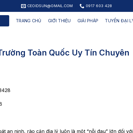
CEOIDSUN@GMAIL.COM
0917 603 428
TRANG CHỦ
GIỚI THIỆU
GIẢI PHÁP
TUYỂN ĐẠI LY
 Trường Toàn Quốc Uy Tín Chuyên
 3428
8
t an ninh, rào cản địa lý luôn là một “nỗi đau” lớn đối vớ