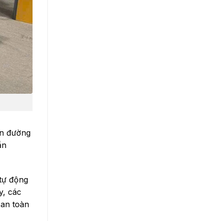
ển đường
ần
tự động
y, các
 an toàn