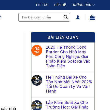
TIN TỨC
LIÊN HỆ
HƯỚNG DẪN
Search
́
for:
BÀI LIÊN QUAN
2026 Hệ Thống Cổng
04
Barrier Cho Nhà Máy
Th8
Khu Công Nghiệp: Giải
Pháp Kiểm Soát Ra Vào
Toàn Diện
Hệ Thống Bãi Xe Cho
04
Tòa Nhà Mới Nhất 2026:
Th8
Tối Ưu Quản Lý Và Vận
Hành
Lắp Kiểm Soát Xe Cho
04
Trường Học: Giải Pháp
Th8
i các nhà