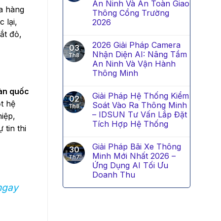
An Ninh Và An Toàn Giao
ua hàng
Thông Cổng Trường
 lại,
2026
ắt đỏ,
2026 Giải Pháp Camera
03
Nhận Diện AI: Nâng Tầm
Th8
An Ninh Và Vận Hành
Thông Minh
oàn quốc
Giải Pháp Hệ Thống Kiểm
02
t hệ
Soát Vào Ra Thông Minh
Th8
– IDSUN Tư Vấn Lắp Đặt
iệp,
Tích Hợp Hệ Thống
 tin thi
Giải Pháp Bãi Xe Thông
30
Minh Mới Nhất 2026 –
Th7
Ứng Dụng AI Tối Ưu
Doanh Thu
ngay