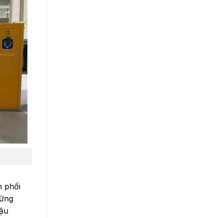
n phối
hững
hậu