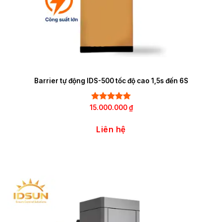
Barrier tự động IDS-500 tốc độ cao 1,5s đến 6S
15.000.000
Rated
5.00
₫
out of 5
Liên hệ