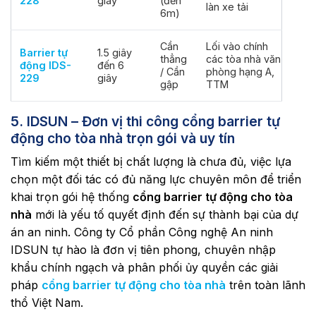
228
giây
(đến
làn xe tải
6m)
Cần
Lối vào chính
Barrier tự
1.5 giây
thẳng
các tòa nhà văn
động IDS-
đến 6
/ Cần
phòng hạng A,
229
giây
gập
TTM
5. IDSUN – Đơn vị thi công cổng barrier tự
động cho tòa nhà trọn gói và uy tín
Tìm kiếm một thiết bị chất lượng là chưa đủ, việc lựa
chọn một đối tác có đủ năng lực chuyên môn để triển
khai trọn gói hệ thống
cổng barrier tự động cho tòa
nhà
mới là yếu tố quyết định đến sự thành bại của dự
án an ninh. Công ty Cổ phần Công nghệ An ninh
IDSUN tự hào là đơn vị tiên phong, chuyên nhập
khẩu chính ngạch và phân phối ủy quyền các giải
pháp
cổng barrier tự động cho tòa nhà
trên toàn lãnh
thổ Việt Nam.