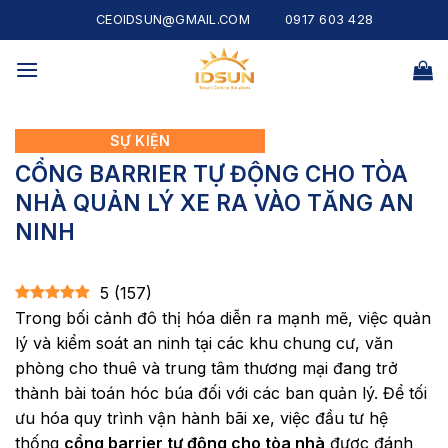
Skip
CEOIDSUN@GMAIL.COM
0917 603 428
to
content
SỰ KIỆN
CỔNG BARRIER TỰ ĐỘNG CHO TÒA
NHÀ QUẢN LÝ XE RA VÀO TĂNG AN
NINH
5
(
157
)
Trong bối cảnh đô thị hóa diễn ra mạnh mẽ, việc quản
lý và kiểm soát an ninh tại các khu chung cư, văn
phòng cho thuê và trung tâm thương mại đang trở
thành bài toán hóc búa đối với các ban quản lý. Để tối
ưu hóa quy trình vận hành bãi xe, việc đầu tư hệ
thống
cổng barrier tự động cho tòa nhà
được đánh