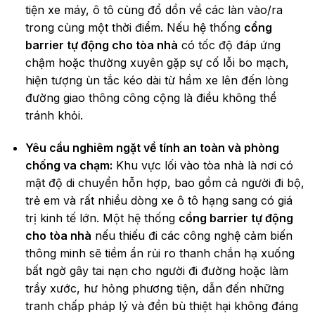
tiện xe máy, ô tô cùng đổ dồn về các làn vào/ra
trong cùng một thời điểm. Nếu hệ thống
cổng
barrier tự động cho tòa nhà
có tốc độ đáp ứng
chậm hoặc thường xuyên gặp sự cố lỗi bo mạch,
hiện tượng ùn tắc kéo dài từ hầm xe lên đến lòng
đường giao thông công cộng là điều không thể
tránh khỏi.
Yêu cầu nghiêm ngặt về tính an toàn và phòng
chống va chạm:
Khu vực lối vào tòa nhà là nơi có
mật độ di chuyển hỗn hợp, bao gồm cả người đi bộ,
trẻ em và rất nhiều dòng xe ô tô hạng sang có giá
trị kinh tế lớn. Một hệ thống
cổng barrier tự động
cho tòa nhà
nếu thiếu đi các công nghệ cảm biến
thông minh sẽ tiềm ẩn rủi ro thanh chắn hạ xuống
bất ngờ gây tai nạn cho người đi đường hoặc làm
trầy xước, hư hỏng phương tiện, dẫn đến những
tranh chấp pháp lý và đền bù thiệt hại không đáng