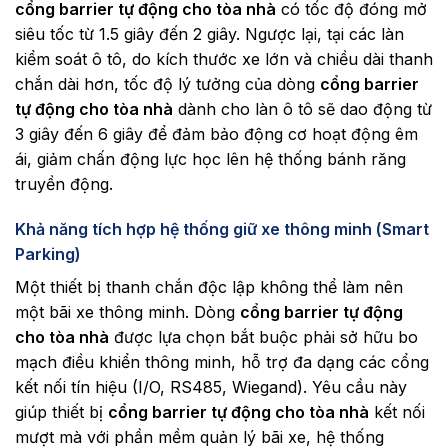
cổng barrier tự động cho tòa nhà
có tốc độ đóng mở
siêu tốc từ 1.5 giây đến 2 giây. Ngược lại, tại các làn
kiểm soát ô tô, do kích thước xe lớn và chiều dài thanh
chắn dài hơn, tốc độ lý tưởng của dòng
cổng barrier
tự động cho tòa nhà
dành cho làn ô tô sẽ dao động từ
3 giây đến 6 giây để đảm bảo động cơ hoạt động êm
ái, giảm chấn động lực học lên hệ thống bánh răng
truyền động.
Khả năng tích hợp hệ thống giữ xe thông minh (Smart
Parking)
Một thiết bị thanh chắn độc lập không thể làm nên
một bãi xe thông minh. Dòng
cổng barrier tự động
cho tòa nhà
được lựa chọn bắt buộc phải sở hữu bo
mạch điều khiển thông minh, hỗ trợ đa dạng các cổng
kết nối tín hiệu (I/O, RS485, Wiegand). Yêu cầu này
giúp thiết bị
cổng barrier tự động cho tòa nhà
kết nối
mượt mà với phần mềm quản lý bãi xe, hệ thống