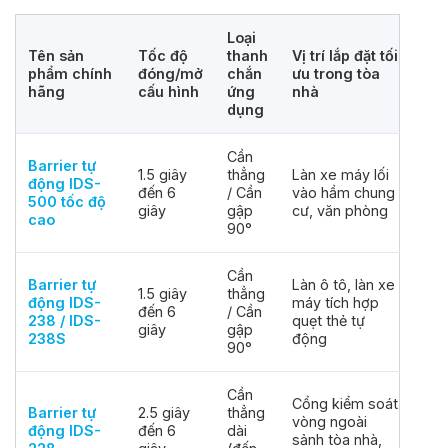
Loại
Tên sản
Tốc độ
thanh
Vị trí lắp đặt tối
phẩm chính
đóng/mở
chắn
ưu trong tòa
hãng
cấu hình
ứng
nhà
dụng
Cần
Barrier tự
1.5 giây
thẳng
Làn xe máy lối
động IDS-
đến 6
/ Cần
vào hầm chung
500 tốc độ
giây
gập
cư, văn phòng
cao
90°
Cần
Barrier tự
Làn ô tô, làn xe
1.5 giây
thẳng
động IDS-
máy tích hợp
đến 6
/ Cần
238 / IDS-
quẹt thẻ tự
giây
gập
238S
động
90°
Cần
Cổng kiểm soát
Barrier tự
2.5 giây
thẳng
vòng ngoài
động IDS-
đến 6
dài
sảnh tòa nhà,