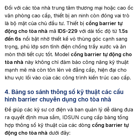
Đối với các tòa nhà trung tâm thương mại hoặc cao ốc
văn phòng cao cấp, thiết bị an ninh còn đóng vai trò
là bộ mặt của chủ đầu tư. Thiết bị
cổng barrier tự
động cho tòa nhà
mã
IDS-229
với dải tốc độ từ
1.5s
đến 6s
nổi bật nhờ thiết kế vỏ thùng góc cạnh sang
trọng, phủ lớp sơn tĩnh điện chống trầy xước và ăn
mòn thời tiết cực tốt. Model
cổng barrier tự động cho
tòa nhà
này không chỉ đảm bảo công năng kỹ thuật
mạnh mẽ mà còn tôn lên vẻ đẳng cấp, hiện đại cho
khu vực lối vào của các công trình kiến trúc cao cấp.
4. Bảng so sánh thông số kỹ thuật các cấu
hình barrier chuyên dụng cho tòa nhà
Để giúp các kỹ sư cơ điện và ban quản lý dễ dàng đưa
ra quyết định mua sắm, IDSUN cung cấp bảng tổng
hợp thông số kỹ thuật của các dòng
cổng barrier tự
động cho tòa nhà
dưới đây: