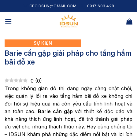
Skip
CEOIDSUN@GMAIL.COM
0917 603 428
to
content
SỰ KIỆN
Barie cần gập giải pháp cho tầng hầm
bãi đỗ xe
0
(
0
)
Trong không gian đô thị đang ngày càng chật chội,
việc quản lý lối ra vào tầng hầm bãi đỗ xe không chỉ
đòi hỏi sự hiệu quả mà còn yêu cầu tính linh hoạt và
an toàn cao.
Barie cần gập
với thiết kế độc đáo và
khả năng thích ứng linh hoạt, đã trở thành giải pháp
ưu việt cho những thách thức này. Hãy cùng chúng tôi
– IDSUN khám phá những đặc điểm nổi bật và lợi ích