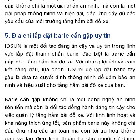
gập
không chỉ là một giải pháp an ninh, mà còn là một
giải pháp thông minh và hiện đại, đáp ứng đầy đủ các
yêu cầu của môi trường tầng hầm bãi đỗ xe.
5. Địa chỉ lắp đặt barie cần gập uy tín
IDSUN là một đối tác đáng tin cậy và uy tín trong lĩnh
vực lắp đặt thanh chắn barie, đặc biệt là
barie cần
gập
cho tầng hầm bãi đỗ xe. Với những lợi ích và cam
kết hàng đầu, lựa chọn IDSUN để lắp đặt barie tay
gập là đưa ra quyết định thông minh để đảm bảo an
ninh và hiệu suất cho tầng hầm bãi đỗ xe của bạn.
Barie cần gập
không chỉ là một công nghệ an ninh
tiên tiến mà còn là đối tác đồng hành đáng tin cậy cho
việc quản lý tầng hầm bãi đỗ xe. Với tính linh hoạt và
khả năng thích ứng tốt, sản phẩm barie này không chỉ
đáp ứng nhu cầu an toàn mà còn tối ưu hóa không
gian và tạo điều kiện thuận lợi cho người sử dụng.