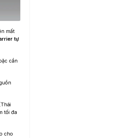
uên mất
rrier tự
hoặc cần
nguồn
(Thái
 tối đa
ao cho