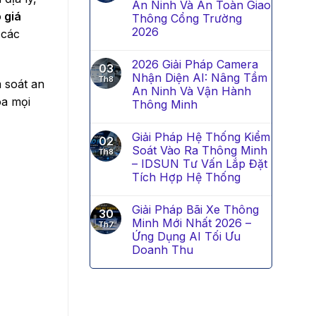
An Ninh Và An Toàn Giao
 giá
Thông Cổng Trường
2026
 các
2026 Giải Pháp Camera
03
Nhận Diện AI: Nâng Tầm
Th8
 soát an
An Ninh Và Vận Hành
óa mọi
Thông Minh
Giải Pháp Hệ Thống Kiểm
02
Soát Vào Ra Thông Minh
Th8
– IDSUN Tư Vấn Lắp Đặt
Tích Hợp Hệ Thống
Giải Pháp Bãi Xe Thông
30
Minh Mới Nhất 2026 –
Th7
Ứng Dụng AI Tối Ưu
Doanh Thu