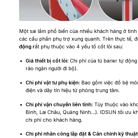
Một sai lầm phổ biến của nhiều khách hàng ở tỉnh 
các cấu phần phụ trợ xung quanh. Trên thực tế, 
động
r
ất phụ thuộc vào 4 yếu tố cốt lõi sau:
Giá thiết bị cốt lõi:
Chi phí của tủ barier tự độn
rào ngăn người đi bộ).
Chi phí vật tư phụ kiện:
Bao gồm việc đổ bệ móng
điện và dây tín hiệu từ phòng trung tâm.
Chi phí vận chuyển liên tỉnh:
Tùy thuộc vào kho
Bình, Lai Châu, Quảng Ninh…). IDSUN tối ưu kh
chi phí cho khách hàng.
Chi phí nhân công lắp đặt & Cân chỉnh kỹ thuật