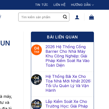
TIN TỨC
LIÊN HỆ
HƯỚNG DẪN
Search
́
for:
BÀI LIÊN QUAN
SUN
2026 Hệ Thống Cổng
04
Barrier Cho Nhà Máy
Th8
Khu Công Nghiệp: Giải
Pháp Kiểm Soát Ra Vào
Toàn Diện
Hệ Thống Bãi Xe Cho
04
Tòa Nhà Mới Nhất 2026:
Th8
Tối Ưu Quản Lý Và Vận
Hành
hà máy,
Lắp Kiểm Soát Xe Cho
tư và
04
Trường Học: Giải Pháp
Th8
địa lý,