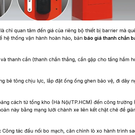
là chỉ quan tâm đến giá của riêng bộ thiết bị barrier mà q
để hệ thống vận hành hoàn hảo, bản
báo giá thanh chắn ba
g và thanh cần (thanh chắn thẳng, cần gập cho tầng hầm 
 bê tông chịu lực, lắp đặt ống ống ghen bảo vệ, đi dây 
ảng cách từ tổng kho (Hà Nội/TP.HCM) đến công trường 
oản này bằng mạng lưới chành xe liên kết chặt chẽ để giảm
:
Công tác đấu nối bo mạch, căn chỉnh lò xo hành trình s