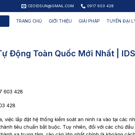
CEOIDSUN@GMAIL.COM
0917 603 428
TRANG CHỦ
GIỚI THIỆU
GIẢI PHÁP
TUYỂN ĐẠI LY
 Tự Động Toàn Quốc Mới Nhất | ID
17 603 428
603 428
, việc lắp đặt hệ thống kiểm soát an ninh ra vào tại các n
thành tiêu chuẩn bắt buộc. Tuy nhiên, đối với các chủ đầu 
thành xa trung tâm, rào cản lớn nhất chính là khoảng cách 