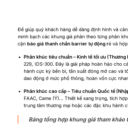
Để giúp quý khách hàng dễ dàng định hình và cân 
minh bạch các khung giá phân theo từng phân khú
cận
báo giá thanh chắn barrier tự động
r
ẻ và hợp
Phân khúc tiêu chuẩn – Kinh tế tối ưu (Thương 
229, IDS-300. Đây là giải pháp hoàn hảo cho c
hành cực kỳ bền bỉ, tần suất đóng mở cao và tốc
dao động ở mức phổ thông, hoàn vốn cực nha
Phân khúc cao cấp – Tiêu chuẩn Quốc tế (Nhậ
FAAC, Came (Ý)… Thiết kế sang trọng, tích hợp
trung tâm thương mại hoặc các đặc khu hành c
Bảng tổng hợp khung giá tham khảo t