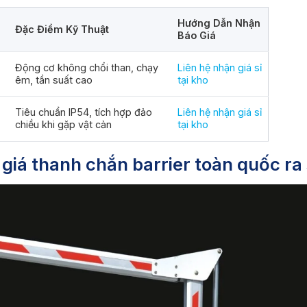
Hướng Dẫn Nhận
Đặc Điểm Kỹ Thuật
Báo Giá
Động cơ không chổi than, chạy
Liên hệ nhận giá sỉ
êm, tần suất cao
tại kho
Tiêu chuẩn IP54, tích hợp đảo
Liên hệ nhận giá sỉ
chiều khi gặp vật cản
tại kho
 giá thanh chắn barrier toàn quốc ra