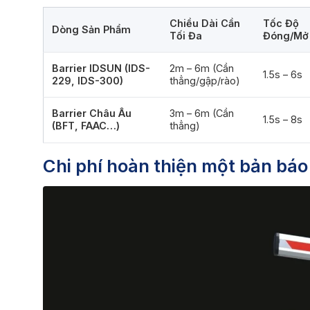
Chiều Dài Cần
Tốc Độ
Dòng Sản Phẩm
Tối Đa
Đóng/Mở
Barrier IDSUN (IDS-
2m – 6m (Cần
1.5s – 6s
229, IDS-300)
thẳng/gập/rào)
Barrier Châu Âu
3m – 6m (Cần
1.5s – 8s
(BFT, FAAC…)
thẳng)
Chi phí hoàn thiện một bản báo