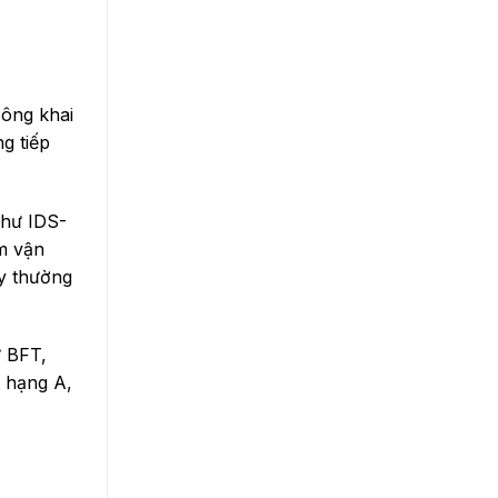
công khai
g tiếp
như IDS-
m vận
ày thường
 BFT,
à hạng A,