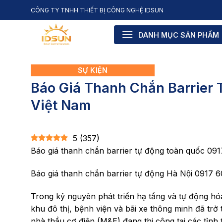
Skip
CÔNG TY TNHH THIẾT BỊ CÔNG NGHỆ IDSUN
to
content
DANH MỤC SẢN PHẨM
SỰ KIỆN
Báo Giá Thanh Chắn Barrier
Việt Nam
5
(
357
)
Báo giá thanh chắn barrier tự động toàn quốc 09
Báo giá thanh chắn barrier tự động Hà Nội 0917 
Trong kỷ nguyên phát triển hạ tầng và tự động hóa
khu đô thị, bệnh viện và bãi xe thông minh đã trở 
nhà thầu cơ điện (M&E) đang thi công tại các tỉnh 