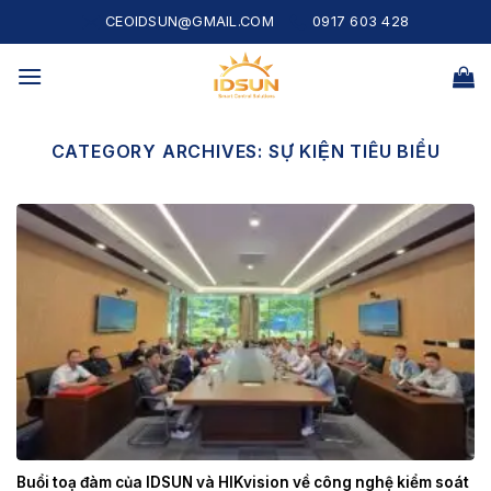
Skip
CEOIDSUN@GMAIL.COM
0917 603 428
to
content
CATEGORY ARCHIVES:
SỰ KIỆN TIÊU BIỂU
Buổi toạ đàm của IDSUN và HIKvision về công nghệ kiểm soát